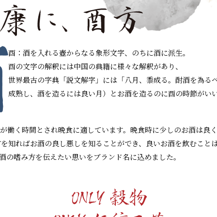
酉：酒を入れる壺からなる象形文字、のちに酒に派生。
酉の文字の解釈には中国の典籍に様々な解釈があり、
世界最古の字典「説文解字」には「八月、黍成る。酎酒を為るべ
成熟し、酒を造るには良い月）とお酒を造るのに酉の時節がい
腎臓が働く時間とされ晩食に適しています。晩食時に少しのお酒は良
方を知ればお酒の良し悪しを知ることができ、良いお酒を飲むこと
酒の嗜み方を伝えたい思いをブランド名に込めました。