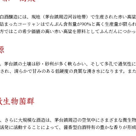
白酒醸造には、現地（茅台鎮周辺河谷地帯）で生産された赤い高粱
詰まったコーリャンはでんぷん含有量が90%と高く生産量が限ら
方ではこの希少価値の高い赤い高粱を原料としてふんだんにつかっ
。茅台鎮の土壌は砂・砂利が多く軟らかい、そして多孔で通気性に
され、清らかで甘みのある低硬度の良質な湧き水になります。ま
、さらに大規模な酒造は、茅台鎮周辺の空気中にさまざまな微生物
活発に活動することによって、醤香型白酒特有の豊かな香りが形