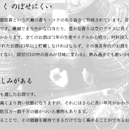
窖底香という穴蔵の香り・コクのある旨さで形成されています。
です。繊細でまろやかな口当たり、豊かな香りは空のグラスに長く
かかります。全てのお酒は“1年の生産サイクルから成り、材料投入2
されたお酒は3年以上貯蔵しなければならず、その後各年代のお酒
くない、回甘(口の中の苦みが甘味に変わる)、飲み過ぎても酔い
も適したお酒です。
高くより良い状態になりますが、それにはさらに長い年月がかか
数百万～数千万の値がついた事例もあります。
ることで、その価値を維持できるだけでなく高めることができる