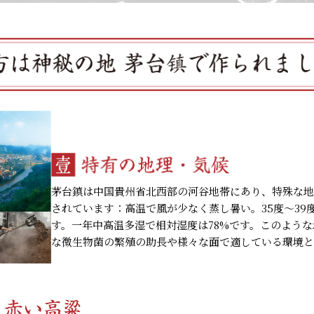
茅台鎮は中国貴州省北西部の河谷地帯にあり、特殊な
されています：高温で風が少なく蒸し暑い。35度～39
す。一年中高温多湿で相対湿度は78%です。このよう
な微生物菌の繁殖の助長や様々な面で適している環境と